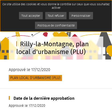
Panneau de gestion des cookies
Ce site utilise des cookies et vous donne le contrôle sur ceux que vous souhaitez
Imprimer
activer
AddToAny (share) est désactivé.
Autoriser
Tout accepter
Tout refuser
Personnaliser
Politique de confidentialité
Rilly-la-Montagne, plan
local d'urbanisme (PLU)
Approuvé le 17/12/2020
PLAN LOCAL D'URBANISME (PLU)
Date de la dernière approbation
Approuvé le 17/12/2020