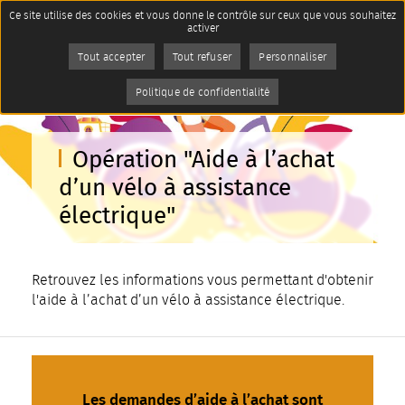
Panneau de gestion des cookies
Ce site utilise des cookies et vous donne le contrôle sur ceux que vous souhaitez
Imprimer
Accueil
Se déplacer
activer
Page active :
Opération "Aide à l’achat d’un
vélo à assistance électrique"
AddToAny (share) est désactivé.
Autoriser
Tout accepter
Tout refuser
Personnaliser
Politique de confidentialité
Opération "Aide à l’achat
d’un vélo à assistance
électrique"
Retrouvez les informations vous permettant d'obtenir
l'aide à l’achat d’un vélo à assistance électrique.
Les demandes d’aide à l’achat sont