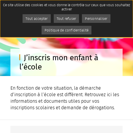
Panneau de gestion des cookies
Ce site utilise des cookies et vous donne le contrôle sur ceux que vous souhaitez
Accueil
Imprimer
activer
Services aux habitants
Enfance, jeunesse, éducation
Tout accepter
Tout refuser
AddToAny (share) est désactivé.
Personnaliser
Autoriser
Page active :
J’inscris mon enfant à l’école
Politique de confidentialité
J’inscris mon enfant à
l’école
En fonction de votre situation, la démarche
d’inscription à l’école est différent. Retrouvez ici les
informations et documents utiles pour vos
inscriptions scolaires et demande de dérogations.