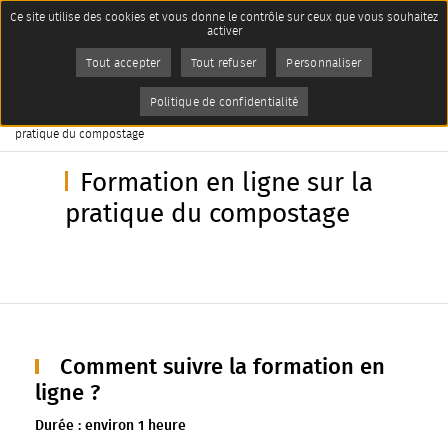
Panneau de gestion des cookies
Ce site utilise des cookies et vous donne le contrôle sur ceux que vous souhaitez
Accueil
activer
Services aux habitants
Gestion des déchets
Imprimer
Tout accepter
Tout refuser
Personnaliser
Objectif zéro déchet !
Le compostage et le jardinage au
naturel
AddToAny (share) est désactivé.
Autoriser
Politique de confidentialité
Page active :
Formation en ligne sur la
pratique du compostage
Formation en ligne sur la
pratique du compostage
Comment suivre la formation en
ligne ?
Durée : environ 1 heure