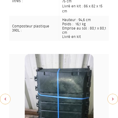
litres :
75 cm
Livré en kit : 86 x 82 x 15
cm
Hauteur : 94,6 cm
Poids : 16,1 kg
Composteur plastique
Emprise au sol : 80,1 x 80,1
390L :
cm
Livré en kit
Précédent
Suiv