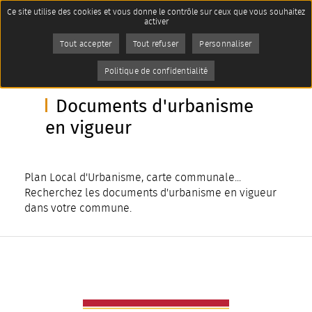
Panneau de gestion des cookies
Ce site utilise des cookies et vous donne le contrôle sur ceux que vous souhaitez
Accueil
activer
Cadre de vie et environnement
Imprimer
Les Documents d'Urbanisme
Tout accepter
Tout refuser
Personnaliser
AddToAny (share) est désactivé.
Autoriser
Page active :
Documents d'urbanisme en
Politique de confidentialité
vigueur
Documents d'urbanisme
en vigueur
Plan Local d'Urbanisme, carte communale...
Recherchez les documents d'urbanisme en vigueur
dans votre commune.
Afficher plus de résultats