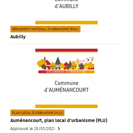
CATÉGORIE(S) :
RÈGLEMENT NATIONAL D'URBANISME (RNU)
Aubilly
CATÉGORIE(S) :
PLAN LOCAL D'URBANISME (PLU)
Auménancourt, plan local d'urbanisme (PLU)
Approuvé le 25/03/2021