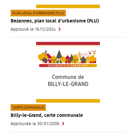
CATÉGORIE(S) :
PLAN LOCAL D'URBANISME (PLU)
Bezannes, plan local d'urbanisme (PLU)
Approuvé le 18/12/2024
CATÉGORIE(S) :
CARTE COMMUNALE
Billy-le-Grand, carte communale
Approuvée le 30/01/2006