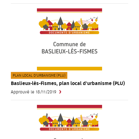
CATÉGORIE(S) :
PLAN LOCAL D'URBANISME (PLU)
Baslieux-lès-Fismes, plan local d'urbanisme (PLU)
Approuvé le 18/11/2019