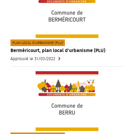
CATÉGORIE(S) :
PLAN LOCAL D'URBANISME (PLU)
Berméricourt, plan local d'urbanisme (PLU)
Approuvé le 31/03/2022