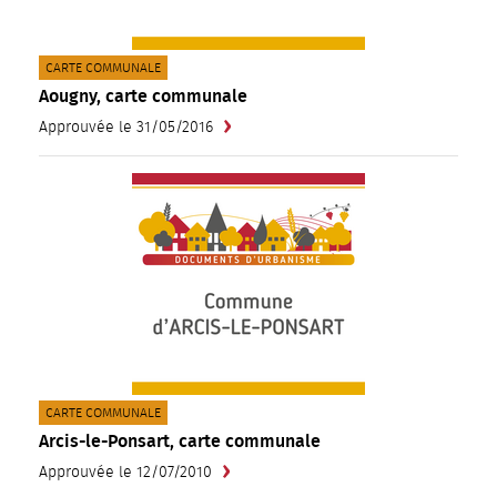
CATÉGORIE(S) :
CARTE COMMUNALE
Aougny, carte communale
Approuvée le 31/05/2016
CATÉGORIE(S) :
CARTE COMMUNALE
Arcis-le-Ponsart, carte communale
Approuvée le 12/07/2010