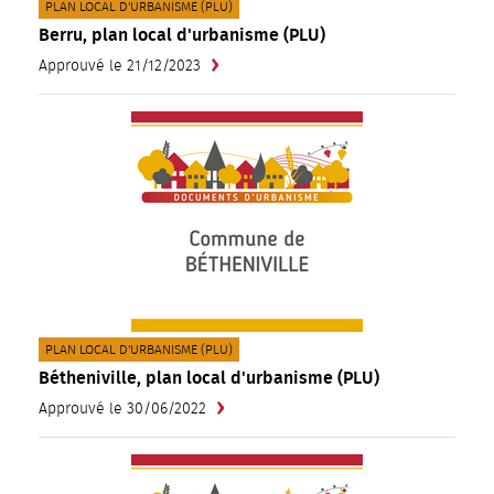
CATÉGORIE(S) :
PLAN LOCAL D'URBANISME (PLU)
Berru, plan local d'urbanisme (PLU)
Approuvé le 21/12/2023
CATÉGORIE(S) :
PLAN LOCAL D'URBANISME (PLU)
Bétheniville, plan local d'urbanisme (PLU)
Approuvé le 30/06/2022