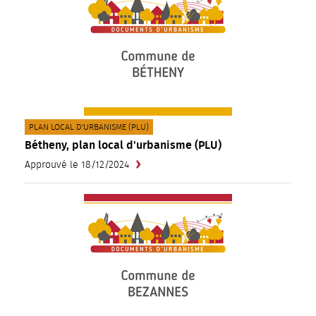
CATÉGORIE(S) :
PLAN LOCAL D'URBANISME (PLU)
Bétheny, plan local d'urbanisme (PLU)
Approuvé le 18/12/2024