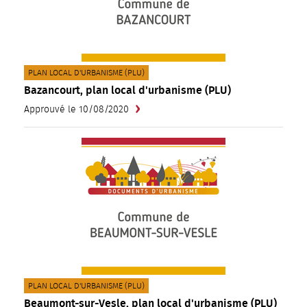
CATÉGORIE(S) :
PLAN LOCAL D'URBANISME (PLU)
Bazancourt, plan local d'urbanisme (PLU)
Approuvé le 10/08/2020
CATÉGORIE(S) :
PLAN LOCAL D'URBANISME (PLU)
Beaumont-sur-Vesle, plan local d'urbanisme (PLU)