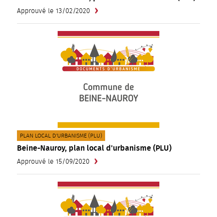
Approuvé le 13/02/2020
CATÉGORIE(S) :
PLAN LOCAL D'URBANISME (PLU)
Beine-Nauroy, plan local d'urbanisme (PLU)
Approuvé le 15/09/2020