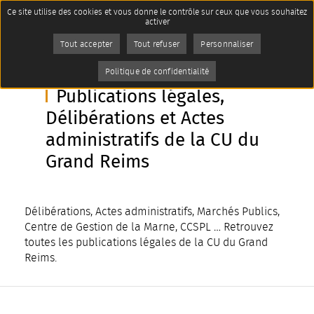
Panneau de gestion des cookies
Ce site utilise des cookies et vous donne le contrôle sur ceux que vous souhaitez
Accueil
activer
Publications légales
Imprimer
Page active :
Publications légales,
Délibérations et Actes
Tout accepter
Tout refuser
Personnaliser
AddToAny (share) est désactivé.
Autoriser
administratifs de la CU du Grand
Reims
Politique de confidentialité
Publications légales,
Délibérations et Actes
administratifs de la CU du
Grand Reims
Délibérations, Actes administratifs, Marchés Publics,
Centre de Gestion de la Marne, CCSPL … Retrouvez
toutes les publications légales de la CU du Grand
Reims.