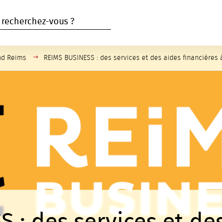
HERCHER
rcher
nd Reims
Page active :
REIMS BUSINESS : des services et des aides financières 
 : des services et de