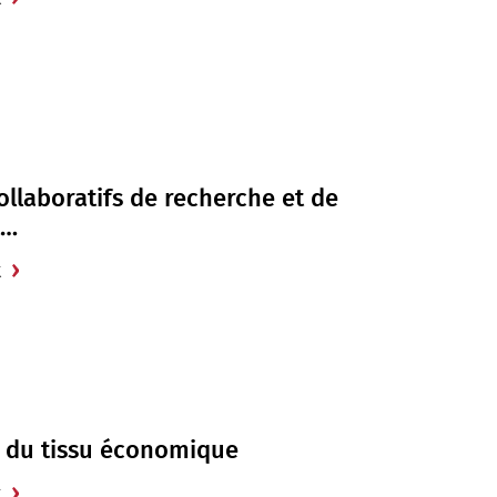
ollaboratifs de recherche et de
t…
t
 du tissu économique
t