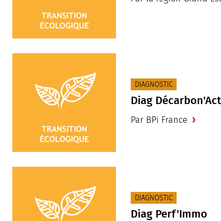
CATÉGORIE(S) :
DIAGNOSTIC
Diag Décarbon'Act
Par BPi France
CATÉGORIE(S) :
DIAGNOSTIC
Diag Perf'Immo