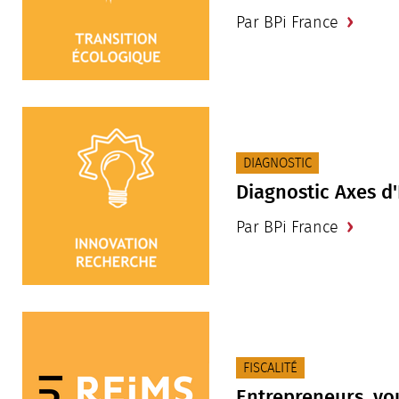
Par BPi France
CATÉGORIE(S) :
DIAGNOSTIC
Diagnostic Axes d
Par BPi France
CATÉGORIE(S) :
FISCALITÉ
Entrepreneurs, vou