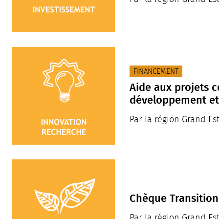
CATÉGORIE(S) :
FINANCEMENT
Aide aux projets c
développement e
Par la région Grand Es
Chèque Transition
Par la région Grand Es