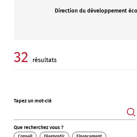
Direction du développement éco
32
résultats
FILTRER LES RÉSULTATS
Tapez un mot-clé
Que recherchez vous ?
Conseil
Diagnostic
Financement