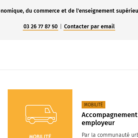
nomique, du commerce et de l'enseignement supérieur
03 26 77 87 50
Contacter par email
|
Afficher plus de résultats
CATÉGORIE(S) :
MOBILITÉ
Accompagnement à 
employeur
Par la communauté ur