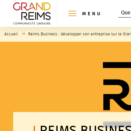
Panneau de gestion des cookies
REC
Reche
MENU
Accueil
Reims Business : développer son entreprise sur le Gra
REIMS BUSINESS