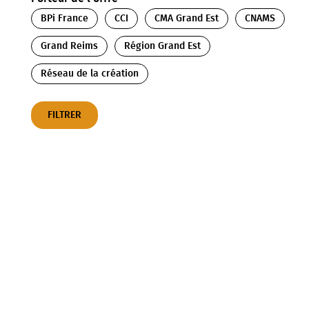
BPi France
CCI
CMA Grand Est
CNAMS
Grand Reims
Région Grand Est
Réseau de la création