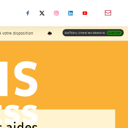
Suivez-nous sur Facebook
Suivez-nous sur X
Suivez-nous sur Instagram
Suivez-nous sur LinkedIn
Suivez-nous sur You
Imprimer
AddToAny (share) est désactivé.
Autoriser
à votre disposition
s aides