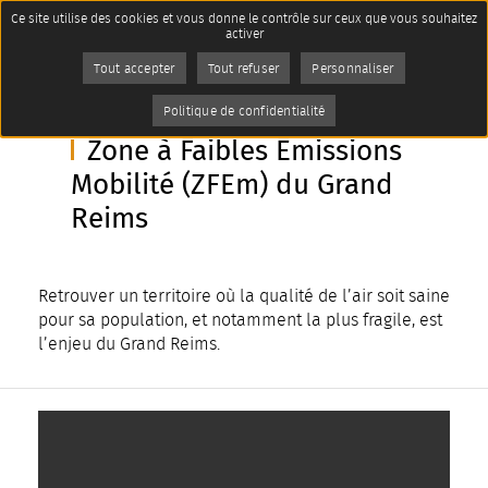
Panneau de gestion des cookies
Ce site utilise des cookies et vous donne le contrôle sur ceux que vous souhaitez
Accueil
activer
Cadre de vie et environnement
Imprimer
Transition écologique
Tout accepter
Tout refuser
Personnaliser
AddToAny (share) est désactivé.
Autoriser
Page active :
Zone à Faibles Emissions
Mobilité (ZFEm) du Grand Reims
Politique de confidentialité
Zone à Faibles Emissions
Mobilité (ZFEm) du Grand
Reims
Retrouver un territoire où la qualité de l’air soit saine
pour sa population, et notamment la plus fragile, est
l’enjeu du Grand Reims.