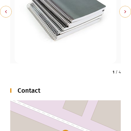
Précédent
Suiv
1
/
4
Contact