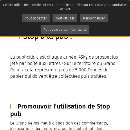
Panneau de gestion des cookies
Ce site utilise des cookies et vous donne le contrôle sur ceux que vous souhaitez
Accueil
Imprimer
activer
Services aux habitants
Gestion des déchets
Tout accepter
Tout refuser
Personnaliser
Objectif zéro déchet !
AddToAny (share) est désactivé.
Autoriser
Page active :
Stop à la pub !
Politique de confidentialité
Stop à la pub !
La publicité, c'est chaque année, 45kg de prospectus
jeté par boîte aux lettres ! Sur le territoire du Grand
Reims, cela représente près de 5 000 Tonnes de
papier qui doivent être collectées puis traitées.
Promouvoir l'utilisation de Stop
pub
Le Grand Reims met à disposition des commerçants,
associations, bailleurs, etc. qui le souhaitent, des