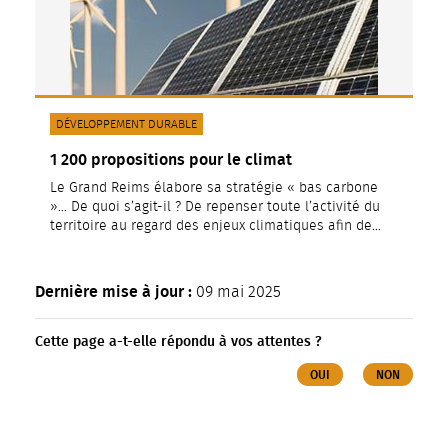
CATÉGORIE(S) :
DÉVELOPPEMENT DURABLE
1 200 propositions pour le climat
Le Grand Reims élabore sa stratégie « bas carbone
»… De quoi s’agit-il ? De repenser toute l’activité du
territoire au regard des enjeux climatiques afin de…
Dernière mise à jour :
09 mai 2025
Cette page a-t-elle répondu à vos attentes ?
OUI
NON