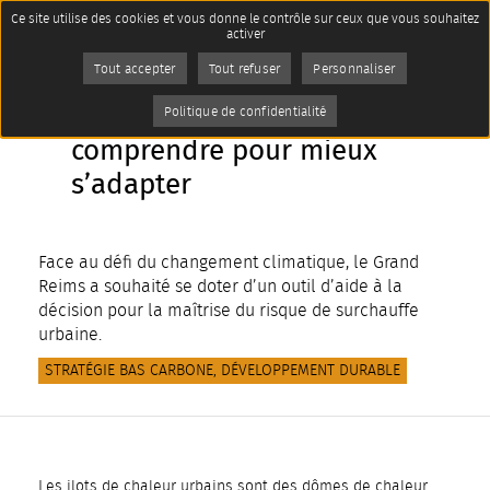
Panneau de gestion des cookies
Ce site utilise des cookies et vous donne le contrôle sur ceux que vous souhaitez
Imprimer
activer
AddToAny (share) est désactivé.
Autoriser
Tout accepter
Tout refuser
Personnaliser
Îlots de chaleur urbains :
Politique de confidentialité
comprendre pour mieux
s’adapter
Face au défi du changement climatique, le Grand
Reims a souhaité se doter d’un outil d’aide à la
décision pour la maîtrise du risque de surchauffe
urbaine.
STRATÉGIE BAS CARBONE, DÉVELOPPEMENT DURABLE
Les ilots de chaleur urbains sont des dômes de chaleur