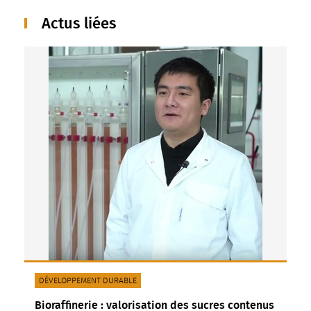
Actus liées
CATÉGORIE(S) :
DÉVELOPPEMENT DURABLE
Bioraffinerie : valorisation des sucres contenus