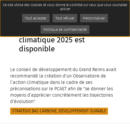
Panneau de gestion des cookies
Ce site utilise des cookies et vous donne le contrôle sur ceux que vous souhaitez
Imprimer
activer
AddToAny (share) est désactivé.
Autoriser
Tout accepter
Tout refuser
Personnaliser
L'observatoire de l'action
Politique de confidentialité
climatique 2025 est
disponible
Le conseil de développement du Grand Reims avait
recommandé la création d’un Observatoire de
l’action climatique dans le cadre de ses
préconisations sur le PCAET afin de "se donner les
moyens d’apprécier concrètement les trajectoires
d’évolution".
STRATÉGIE BAS CARBONE, DÉVELOPPEMENT DURABLE