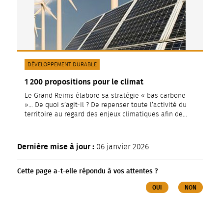
CATÉGORIE(S) :
DÉVELOPPEMENT DURABLE
1 200 propositions pour le climat
Le Grand Reims élabore sa stratégie « bas carbone
»… De quoi s’agit-il ? De repenser toute l’activité du
territoire au regard des enjeux climatiques afin de…
Dernière mise à jour :
06 janvier 2026
Cette page a-t-elle répondu à vos attentes ?
OUI
NON